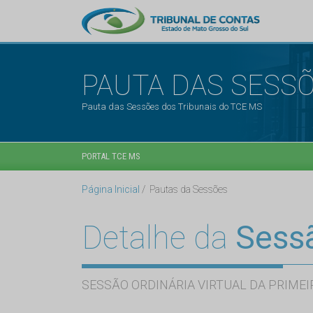
PAUTA DAS SESS
Pauta das Sessões dos Tribunais do TCE MS
PORTAL TCE MS
Página Inicial
Pautas da Sessões
Detalhe da
Sess
SESSÃO ORDINÁRIA VIRTUAL DA PRIMEI