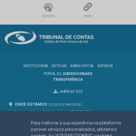
ATRICON
LINKS
INSTITUCIONAL
NOTÍCIAS
DIÁRIO OFICIAL
SERVIDOR
PORTAL DO
JURISDICIONADO
TRANSPARÊNCIA
MAPA DO SITE
ONDE ESTAMOS
(CLIQUE E NAVEGUE)
Av. Des. José Nunes da Cunha, bloco
(67) 3317-1500
29
Seg à Sex das 07 as 13h
Para melhorar a sua experiência na plataforma
Campo Grande/MS
CEP: 79031-310
e prover serviços personalizados, utilizamos
cookies. Ao "ACEITAR COOKIES", você terá