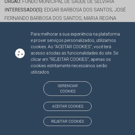
ORGÃO:
FUNDO MUNICIPAL DE SAÚDE DE SELVIRIA
INTERESSADO(S):
EDGAR BARBOSA DOS SANTOS, JOSÉ
FERNANDO BARBOSA DOS SANTOS, MARIA REGINA
ROCHA SANTIAGO, RAIMUNDO PINHEIRO BASTOS FILHO,
Para melhorar a sua experiência na plataforma
WILSON VARGAS RODRIGUES
e prover serviços personalizados, utilizamos
ADVOGADO(S):
NÃO HÁ
cookies. Ao "ACEITAR COOKIES", você terá
PROCESSO(S) APENSADO(S):
acesso a todas as funcionalidades do site. Se
clicar em "REJEITAR COOKIES", apenas os
TC/00004222/2020/001 RECURSO 2019
cookies estritamente necessários serão
utilizados.
RELATOR:
CONS. FLAVIO ESGAIB KAYATT
PROCESSO:
TC/2455/2021
GERENCIAR
COOKIES
ASSUNTO:
CONTAS DE GESTÃO 2020
PROTOCOLO:
2094186
ACEITAR COOKIES
ORGÃO:
CÂMARA MUNICIPAL DE SELVIRIA
INTERESSADO(S):
JOSE CECILIO DA SILVA FILHO,
REJEITAR COOKIES
LUCIANO DA SILVA GERALDE