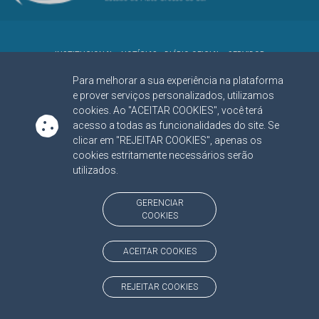
INSTITUCIONAL
NOTÍCIAS
DIÁRIO OFICIAL
SERVIDOR
PORTAL DO
JURISDICIONADO
Para melhorar a sua experiência na plataforma
TRANSPARÊNCIA
e prover serviços personalizados, utilizamos
cookies. Ao "ACEITAR COOKIES", você terá
MAPA DO SITE
acesso a todas as funcionalidades do site. Se
clicar em "REJEITAR COOKIES", apenas os
ONDE ESTAMOS
(CLIQUE E NAVEGUE)
cookies estritamente necessários serão
Av. Des. José Nunes da Cunha, bloco
(67) 3317-1500
utilizados.
29
Seg à Sex das 07 as 13h
Campo Grande/MS
CEP: 79031-310
GERENCIAR
COOKIES
SIGA NOSSAS REDES SOCIAIS
ACEITAR COOKIES
Linked In
Youtube
Facebook
X
Instagram
REJEITAR COOKIES
BAIXE NOSSO APLICATIVO