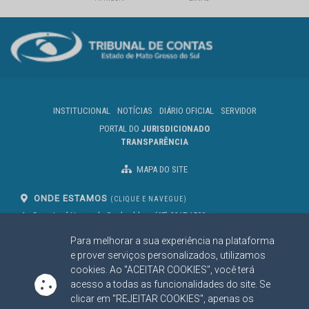
INSTITUCIONAL
NOTÍCIAS
DIÁRIO OFICIAL
SERVIDOR
PORTAL DO
JURISDICIONADO
TRANSPARÊNCIA
MAPA DO SITE
ONDE ESTAMOS
(CLIQUE E NAVEGUE)
Av. Des. José Nunes da Cunha, bloco
(67) 3317-1500
29
Seg à Sex das 07 as 13h
Para melhorar a sua experiência na plataforma
Campo Grande/MS
CEP: 79031-310
e prover serviços personalizados, utilizamos
cookies. Ao "ACEITAR COOKIES", você terá
acesso a todas as funcionalidades do site. Se
clicar em "REJEITAR COOKIES", apenas os
SIGA NOSSAS REDES SOCIAIS