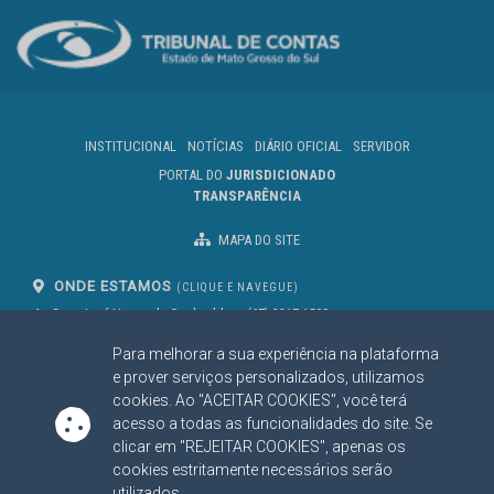
INSTITUCIONAL
NOTÍCIAS
DIÁRIO OFICIAL
SERVIDOR
PORTAL DO
JURISDICIONADO
TRANSPARÊNCIA
MAPA DO SITE
ONDE ESTAMOS
(CLIQUE E NAVEGUE)
Av. Des. José Nunes da Cunha, bloco
(67) 3317-1500
29
Seg à Sex das 07 as 13h
Para melhorar a sua experiência na plataforma
Campo Grande/MS
CEP: 79031-310
e prover serviços personalizados, utilizamos
cookies. Ao "ACEITAR COOKIES", você terá
acesso a todas as funcionalidades do site. Se
clicar em "REJEITAR COOKIES", apenas os
SIGA NOSSAS REDES SOCIAIS
cookies estritamente necessários serão
Linked In
Youtube
Facebook
X
Instagram
utilizados.