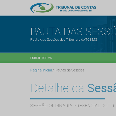
PAUTA DAS SESS
Pauta das Sessões dos Tribunais do TCE MS
PORTAL TCE MS
Página Inicial
Pautas da Sessões
Detalhe da
Sess
SESSÃO ORDINÁRIA PRESENCIAL DO TRI