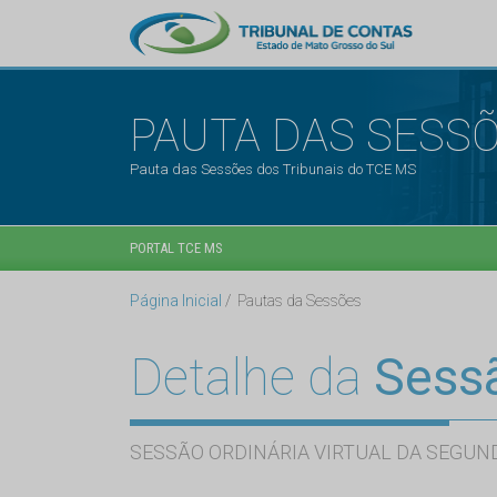
PAUTA DAS SESS
Pauta das Sessões dos Tribunais do TCE MS
PORTAL TCE MS
Página Inicial
Pautas da Sessões
Detalhe da
Sess
SESSÃO ORDINÁRIA VIRTUAL DA SEGUND