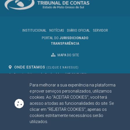
INSTITUCIONAL
NOTÍCIAS
DIÁRIO OFICIAL
SERVIDOR
PORTAL DO
JURISDICIONADO
TRANSPARÊNCIA
MAPA DO SITE
ONDE ESTAMOS
(CLIQUE E NAVEGUE)
Av. Des. José Nunes da Cunha, bloco
(67) 3317-1500
29
Seg à Sex das 07 as 13h
Para melhorar a sua experiência na plataforma
Campo Grande/MS
CEP: 79031-310
e prover serviços personalizados, utilizamos
cookies. Ao "ACEITAR COOKIES", você terá
acesso a todas as funcionalidades do site. Se
clicar em "REJEITAR COOKIES", apenas os
SIGA NOSSAS REDES SOCIAIS
cookies estritamente necessários serão
Linked In
Youtube
Facebook
X
Instagram
utilizados.