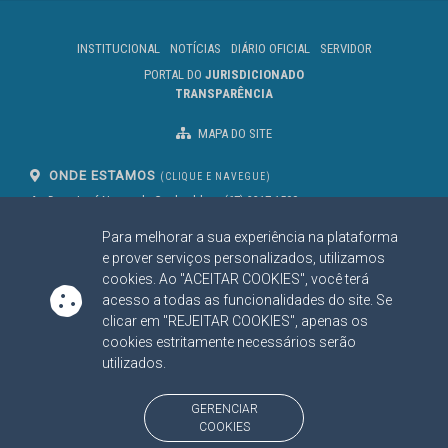
INSTITUCIONAL
NOTÍCIAS
DIÁRIO OFICIAL
SERVIDOR
PORTAL DO
JURISDICIONADO
TRANSPARÊNCIA
MAPA DO SITE
ONDE ESTAMOS
(CLIQUE E NAVEGUE)
Av. Des. José Nunes da Cunha, bloco
(67) 3317-1500
29
Seg à Sex das 07 as 13h
Para melhorar a sua experiência na plataforma
Campo Grande/MS
CEP: 79031-310
e prover serviços personalizados, utilizamos
cookies. Ao "ACEITAR COOKIES", você terá
acesso a todas as funcionalidades do site. Se
clicar em "REJEITAR COOKIES", apenas os
SIGA NOSSAS REDES SOCIAIS
cookies estritamente necessários serão
Linked In
Youtube
Facebook
X
Instagram
utilizados.
BAIXE NOSSO APLICATIVO
GERENCIAR
COOKIES