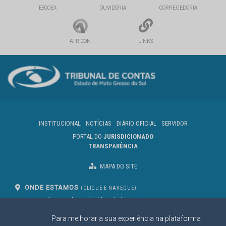
ESCOEX
OUVIDORIA
CORREGEDORIA
ATRICON
LINKS
INSTITUCIONAL
NOTÍCIAS
DIÁRIO OFICIAL
SERVIDOR
PORTAL DO
JURISDICIONADO
TRANSPARÊNCIA
MAPA DO SITE
ONDE ESTAMOS
(CLIQUE E NAVEGUE)
Av. Des. José Nunes da Cunha, bloco
(67) 3317-1500
29
Seg à Sex das 07 as 13h
Para melhorar a sua experiência na plataforma
Campo Grande/MS