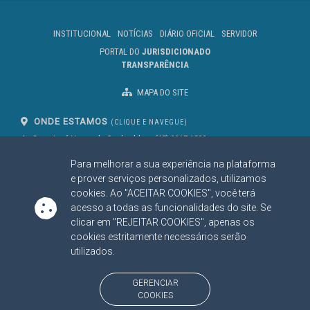
INSTITUCIONAL
NOTÍCIAS
DIÁRIO OFICIAL
SERVIDOR
PORTAL DO
JURISDICIONADO
TRANSPARÊNCIA
MAPA DO SITE
ONDE ESTAMOS
(CLIQUE E NAVEGUE)
Av. Des. José Nunes da Cunha, bloco
(67) 3317-1500
29
Seg à Sex das 07 as 13h
Para melhorar a sua experiência na plataforma
Campo Grande/MS
CEP: 79031-310
e prover serviços personalizados, utilizamos
cookies. Ao "ACEITAR COOKIES", você terá
acesso a todas as funcionalidades do site. Se
clicar em "REJEITAR COOKIES", apenas os
SIGA NOSSAS REDES SOCIAIS
cookies estritamente necessários serão
Linked In
Youtube
Facebook
X
Instagram
utilizados.
BAIXE NOSSO APLICATIVO
GERENCIAR
COOKIES