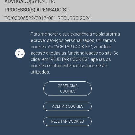
ADVOGADO(S):
NÃO HÁ
PROCESSO(S) APENSADO(S):
TC/00006522/2017/001 RECURSO 2024
TC/00014576/2016 PRESTAÇÃO DE CONTAS 2016
Para melhorar a sua experiência na plataforma
e prover serviços personalizados, utilizamos
RELATOR:
CONS.SUBS. LEANDRO LOBO RIBEIRO
cookies. Ao "ACEITAR COOKIES", você terá
PIMENTEL
acesso a todas as funcionalidades do site. Se
clicar em "REJEITAR COOKIES", apenas os
PROCESSO:
TC/2802/2019
cookies estritamente necessários serão
ASSUNTO:
CONTAS DE GESTÃO 2018
utilizados.
PROTOCOLO:
1964959
ORGÃO:
FUNDO MUNICIPAL DE SAÚDE DE TACURU
GERENCIAR
COOKIES
INTERESSADO(S):
CARLOS ALBERTO PELEGRINI,
GRAZIANO DA SILVA, JOAO RICARDO GAIA, ROGERIO DE
ACEITAR COOKIES
SOUZA TORQUETTI
ADVOGADO(S):
NÃO HÁ
REJEITAR COOKIES