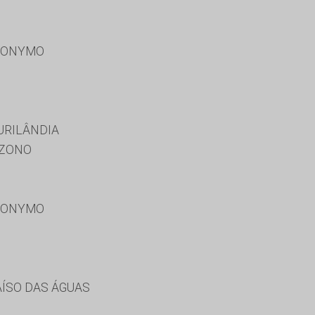
RONYMO
URILÂNDIA
AZONO
RONYMO
AÍSO DAS ÁGUAS