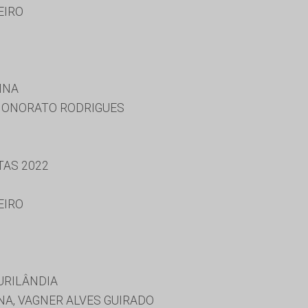
EIRO
INA
HONORATO RODRIGUES
TAS 2022
EIRO
URILÂNDIA
A, VAGNER ALVES GUIRADO