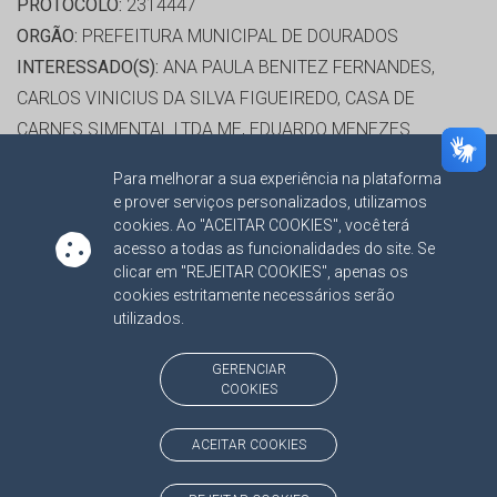
PROTOCOLO:
2314447
ORGÃO:
PREFEITURA MUNICIPAL DE DOURADOS
INTERESSADO(S):
ANA PAULA BENITEZ FERNANDES,
CARLOS VINICIUS DA SILVA FIGUEIREDO, CASA DE
CARNES SIMENTAL LTDA ME, EDUARDO MENEZES
CORREIA FERRI, IZABEL LEMES DA SILVA, JOSE VICENTE
Para melhorar a sua experiência na plataforma
TARDIVO, LARYSSA DE VITO ROSA, MERCADO ABC, PAULO
e prover serviços personalizados, utilizamos
CÉSAR NUNES DA SILVA
cookies. Ao "ACEITAR COOKIES", você terá
acesso a todas as funcionalidades do site. Se
ADVOGADO(S):
NÃO HÁ
clicar em "REJEITAR COOKIES", apenas os
cookies estritamente necessários serão
CONS. OSMAR DOMINGUES JERONYMO
utilizados.
GERENCIAR
RELATOR:
CONS. OSMAR DOMINGUES JERONYMO
COOKIES
PROCESSO:
TC/703/2024
ASSUNTO:
INEXIGIBILIDADE / ADMINISTRATIVA 2023
ACEITAR COOKIES
PROTOCOLO:
2300332