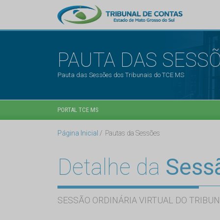
PAUTA DAS SESS
Pauta das Sessões dos Tribunais do TCE MS
PORTAL TCE MS
Página Inicial
Pautas da Sessões
Detalhe da
Sess
SESSÃO ORDINÁRIA VIRTUAL DO TRIBUN