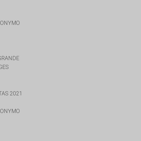
RONYMO
GRANDE
GES
TAS 2021
RONYMO