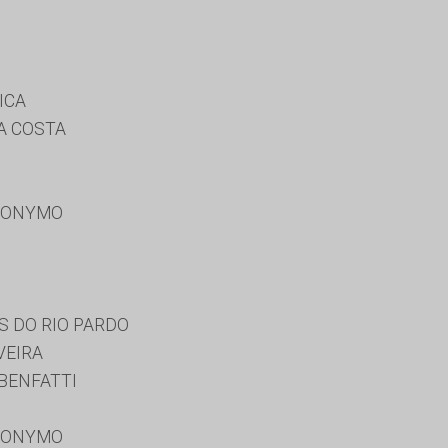
ICA
A COSTA
RONYMO
S DO RIO PARDO
VEIRA
BENFATTI
RONYMO