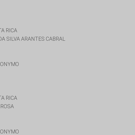
A RICA
A SILVA ARANTES CABRAL
RONYMO
A RICA
 ROSA
RONYMO