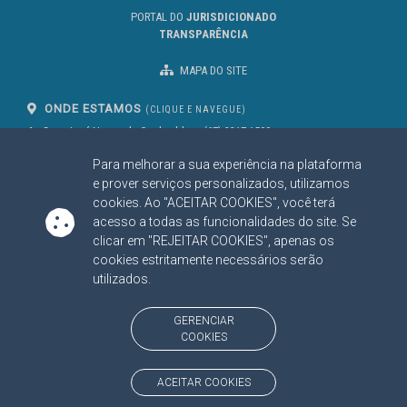
PORTAL DO
JURISDICIONADO
TRANSPARÊNCIA
MAPA DO SITE
ONDE ESTAMOS
(CLIQUE E NAVEGUE)
Av. Des. José Nunes da Cunha, bloco
(67) 3317-1500
29
Seg à Sex das 07 as 13h
Para melhorar a sua experiência na plataforma
Campo Grande/MS
CEP: 79031-310
e prover serviços personalizados, utilizamos
cookies. Ao "ACEITAR COOKIES", você terá
acesso a todas as funcionalidades do site. Se
clicar em "REJEITAR COOKIES", apenas os
SIGA NOSSAS REDES SOCIAIS
cookies estritamente necessários serão
Linked In
Youtube
Facebook
X
Instagram
utilizados.
BAIXE NOSSO APLICATIVO
GERENCIAR
COOKIES
ACEITAR COOKIES