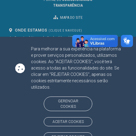
TRANSPARÊNCIA
MAPA DO SITE
ONDE ESTAMOS
(CLIQUE E NAVEGUE)
Av. Des. José Nunes da Cunha, bloco
(67) 3317-1500
29
Seg à Sex das 07 as 13h
Para melhorar a sua experiência na plataforma
Campo Grande/MS
CEP: 79031-310
e prover serviços personalizados, utilizamos
cookies. Ao "ACEITAR COOKIES", você terá
acesso a todas as funcionalidades do site. Se
clicar em "REJEITAR COOKIES", apenas os
SIGA NOSSAS REDES SOCIAIS
cookies estritamente necessários serão
Linked In
Youtube
Facebook
X
Instagram
utilizados.
BAIXE NOSSO APLICATIVO
GERENCIAR
COOKIES
ACEITAR COOKIES