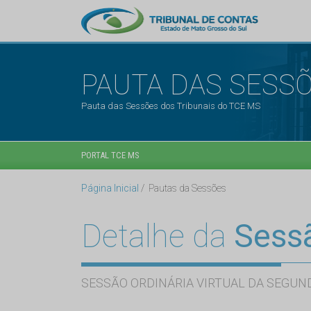
PAUTA DAS SESS
Pauta das Sessões dos Tribunais do TCE MS
PORTAL TCE MS
Página Inicial
Pautas da Sessões
Detalhe da
Sess
SESSÃO ORDINÁRIA VIRTUAL DA SEGUND