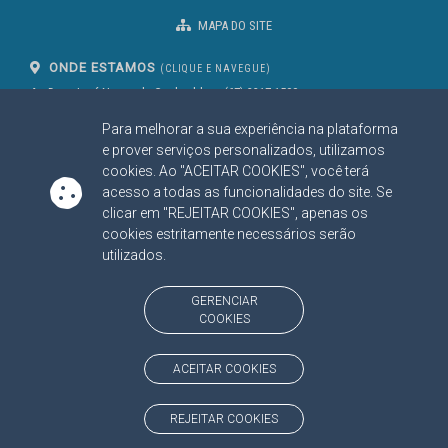
MAPA DO SITE
ONDE ESTAMOS
(CLIQUE E NAVEGUE)
Av. Des. José Nunes da Cunha, bloco
(67) 3317-1500
29
Seg à Sex das 07 as 13h
Para melhorar a sua experiência na plataforma
Campo Grande/MS
CEP: 79031-310
e prover serviços personalizados, utilizamos
cookies. Ao "ACEITAR COOKIES", você terá
acesso a todas as funcionalidades do site. Se
clicar em "REJEITAR COOKIES", apenas os
SIGA NOSSAS REDES SOCIAIS
cookies estritamente necessários serão
Linked In
Youtube
Facebook
X
Instagram
utilizados.
BAIXE NOSSO APLICATIVO
GERENCIAR
COOKIES
ACEITAR COOKIES
https://www.tce.ms.gov.br
REJEITAR COOKIES