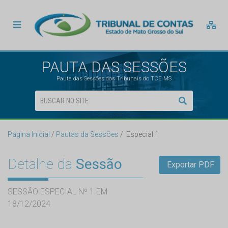
PAUTA DAS SESSÕES
Pauta das Sessões dos Tribunais do TCE MS
Página Inicial
Pautas da Sessões
Especial 1
Detalhe da
Sessão
Exportar PDF
SESSÃO ESPECIAL Nº 1 EM
18/12/2024