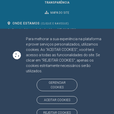
TRANSPARÊNCIA
MAPA DO SITE
ONDE ESTAMOS
(CLIQUE E NAVEGUE)
Av. Des. José Nunes da Cunha, bloco
(67) 3317-1500
29
Seg à Sex das 07 as 13h
Para melhorar a sua experiência na plataforma
Campo Grande/MS
CEP: 79031-310
e prover serviços personalizados, utilizamos
cookies. Ao "ACEITAR COOKIES", você terá
acesso a todas as funcionalidades do site. Se
clicar em "REJEITAR COOKIES", apenas os
SIGA NOSSAS REDES SOCIAIS
cookies estritamente necessários serão
Linked In
Youtube
Facebook
X
Instagram
utilizados.
BAIXE NOSSO APLICATIVO
GERENCIAR
COOKIES
ACEITAR COOKIES
https://www.tce.ms.gov.br
REJEITAR COOKIES