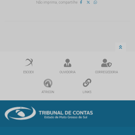
Não imprima, compartilhe
ESCOEX
OUVIDORIA
CORREGEDORIA
ATRICON
LINKS