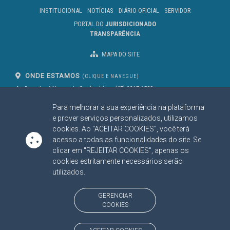
INSTITUCIONAL
NOTÍCIAS
DIÁRIO OFICIAL
SERVIDOR
PORTAL DO
JURISDICIONADO
TRANSPARÊNCIA
MAPA DO SITE
ONDE ESTAMOS
(CLIQUE E NAVEGUE)
Av. Des. José Nunes da Cunha, bloco
(67) 3317-1500
29
Seg à Sex das 07 as 13h
Para melhorar a sua experiência na plataforma
Campo Grande/MS
CEP: 79031-310
e prover serviços personalizados, utilizamos
cookies. Ao "ACEITAR COOKIES", você terá
acesso a todas as funcionalidades do site. Se
clicar em "REJEITAR COOKIES", apenas os
SIGA NOSSAS REDES SOCIAIS
cookies estritamente necessários serão
Linked In
Youtube
Facebook
X
Instagram
utilizados.
BAIXE NOSSO APLICATIVO
GERENCIAR
COOKIES