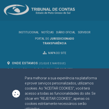
INSTITUCIONAL
NOTÍCIAS
DIÁRIO OFICIAL
SERVIDOR
PORTAL DO
JURISDICIONADO
TRANSPARÊNCIA
MAPA DO SITE
ONDE ESTAMOS
(CLIQUE E NAVEGUE)
Av. Des. José Nunes da Cunha, bloco
(67) 3317-1500
29
Seg à Sex das 07 as 13h
Para melhorar a sua experiência na plataforma
Campo Grande/MS
CEP: 79031-310
e prover serviços personalizados, utilizamos
cookies. Ao "ACEITAR COOKIES", você terá
acesso a todas as funcionalidades do site. Se
clicar em "REJEITAR COOKIES", apenas os
SIGA NOSSAS REDES SOCIAIS
cookies estritamente necessários serão
Linked In
Youtube
Facebook
X
Instagram
utilizados.