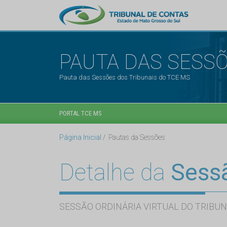
PAUTA DAS SESS
Pauta das Sessões dos Tribunais do TCE MS
PORTAL TCE MS
Página Inicial
Pautas da Sessões
Detalhe da
Sess
SESSÃO ORDINÁRIA VIRTUAL DO TRIBUN