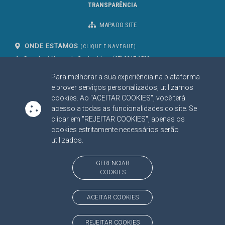
TRANSPARÊNCIA
MAPA DO SITE
ONDE ESTAMOS
(CLIQUE E NAVEGUE)
Av. Des. José Nunes da Cunha, bloco
(67) 3317-1500
29
Seg à Sex das 07 as 13h
Para melhorar a sua experiência na plataforma
Campo Grande/MS
CEP: 79031-310
e prover serviços personalizados, utilizamos
cookies. Ao "ACEITAR COOKIES", você terá
acesso a todas as funcionalidades do site. Se
clicar em "REJEITAR COOKIES", apenas os
SIGA NOSSAS REDES SOCIAIS
cookies estritamente necessários serão
Linked In
Youtube
Facebook
X
Instagram
utilizados.
BAIXE NOSSO APLICATIVO
GERENCIAR
COOKIES
ACEITAR COOKIES
https://www.tce.ms.gov.br
REJEITAR COOKIES