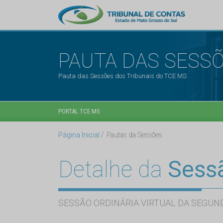
PAUTA DAS SESS
Pauta das Sessões dos Tribunais do TCE MS
PORTAL TCE MS
Página Inicial
Pautas da Sessões
Detalhe da
Sess
SESSÃO ORDINÁRIA VIRTUAL DA SEGUND