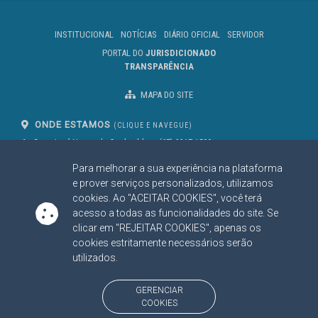
INSTITUCIONAL
NOTÍCIAS
DIÁRIO OFICIAL
SERVIDOR
PORTAL DO
JURISDICIONADO
TRANSPARÊNCIA
MAPA DO SITE
ONDE ESTAMOS
(CLIQUE E NAVEGUE)
Av. Des. José Nunes da Cunha, bloco
(67) 3317-1500
29
Seg à Sex das 07 as 13h
Para melhorar a sua experiência na plataforma
Campo Grande/MS
CEP: 79031-310
e prover serviços personalizados, utilizamos
cookies. Ao "ACEITAR COOKIES", você terá
acesso a todas as funcionalidades do site. Se
clicar em "REJEITAR COOKIES", apenas os
SIGA NOSSAS REDES SOCIAIS
cookies estritamente necessários serão
Linked In
Youtube
Facebook
X
Instagram
utilizados.
BAIXE NOSSO APLICATIVO
GERENCIAR
COOKIES