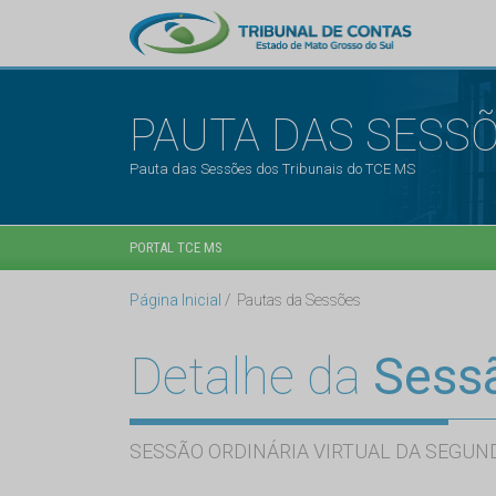
PAUTA DAS SESS
Pauta das Sessões dos Tribunais do TCE MS
PORTAL TCE MS
Página Inicial
Pautas da Sessões
Detalhe da
Sess
SESSÃO ORDINÁRIA VIRTUAL DA SEGUND