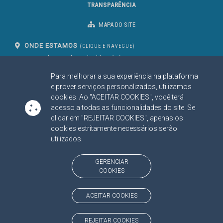
TRANSPARÊNCIA
MAPA DO SITE
ONDE ESTAMOS
(CLIQUE E NAVEGUE)
Av. Des. José Nunes da Cunha, bloco
(67) 3317-1500
29
Seg à Sex das 07 as 13h
Para melhorar a sua experiência na plataforma
Campo Grande/MS
CEP: 79031-310
e prover serviços personalizados, utilizamos
cookies. Ao "ACEITAR COOKIES", você terá
acesso a todas as funcionalidades do site. Se
clicar em "REJEITAR COOKIES", apenas os
SIGA NOSSAS REDES SOCIAIS
cookies estritamente necessários serão
Linked In
Youtube
Facebook
X
Instagram
utilizados.
BAIXE NOSSO APLICATIVO
GERENCIAR
COOKIES
ACEITAR COOKIES
https://www.tce.ms.gov.br
REJEITAR COOKIES