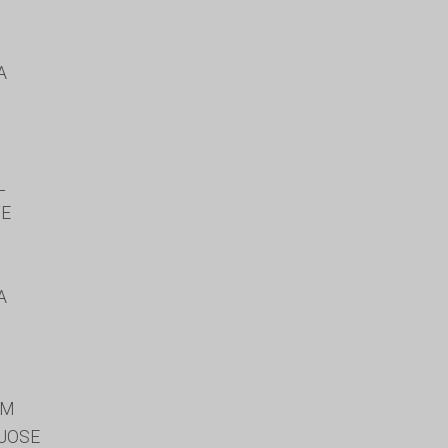
A
L
TE
A
IM
 JOSE