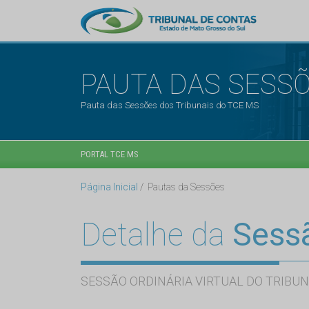
PAUTA DAS SESS
Pauta das Sessões dos Tribunais do TCE MS
PORTAL TCE MS
Página Inicial
Pautas da Sessões
Detalhe da
Sess
SESSÃO ORDINÁRIA VIRTUAL DO TRIBUN