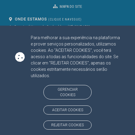
MAPA DO SITE
ONDE ESTAMOS
(CLIQUE E NAVEGUE)
Av. Des. José Nunes da Cunha, bloco
(67) 3317-1500
29
Seg à Sex das 07 as 13h
Para melhorar a sua experiência na plataforma
Campo Grande/MS
CEP: 79031-310
e prover serviços personalizados, utilizamos
cookies. Ao "ACEITAR COOKIES", você terá
acesso a todas as funcionalidades do site. Se
clicar em "REJEITAR COOKIES", apenas os
SIGA NOSSAS REDES SOCIAIS
cookies estritamente necessários serão
Linked In
Youtube
Facebook
X
Instagram
utilizados.
BAIXE NOSSO APLICATIVO
GERENCIAR
COOKIES
ACEITAR COOKIES
https://www.tce.ms.gov.br
REJEITAR COOKIES