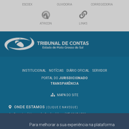
ESCOEX
OUVIDORIA
CORREGEDORIA
ATRICON
LINKS
INSTITUCIONAL
NOTÍCIAS
DIÁRIO OFICIAL
SERVIDOR
PORTAL DO
JURISDICIONADO
TRANSPARÊNCIA
MAPA DO SITE
ONDE ESTAMOS
(CLIQUE E NAVEGUE)
Av. Des. José Nunes da Cunha, bloco
(67) 3317-1500
29
Seg à Sex das 07 as 13h
Para melhorar a sua experiência na plataforma
Campo Grande/MS