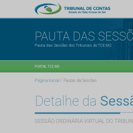
PAUTA DAS SESS
Pauta das Sessões dos Tribunais do TCE MS
PORTAL TCE MS
Página Inicial
Pautas da Sessões
Detalhe da
Sess
SESSÃO ORDINÁRIA VIRTUAL DO TRIBUN