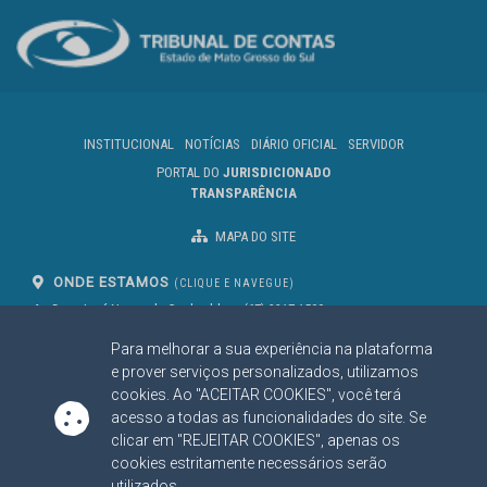
INSTITUCIONAL
NOTÍCIAS
DIÁRIO OFICIAL
SERVIDOR
PORTAL DO
JURISDICIONADO
TRANSPARÊNCIA
MAPA DO SITE
ONDE ESTAMOS
(CLIQUE E NAVEGUE)
Av. Des. José Nunes da Cunha, bloco
(67) 3317-1500
29
Seg à Sex das 07 as 13h
Para melhorar a sua experiência na plataforma
Campo Grande/MS
CEP: 79031-310
e prover serviços personalizados, utilizamos
cookies. Ao "ACEITAR COOKIES", você terá
acesso a todas as funcionalidades do site. Se
clicar em "REJEITAR COOKIES", apenas os
SIGA NOSSAS REDES SOCIAIS
cookies estritamente necessários serão
Linked In
Youtube
Facebook
X
Instagram
utilizados.