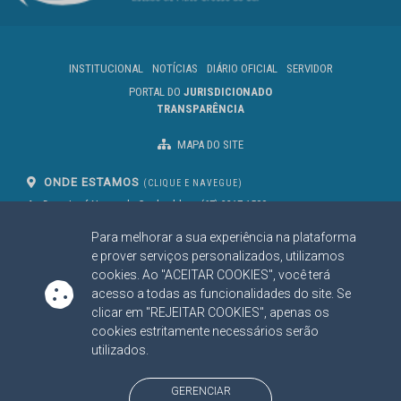
INSTITUCIONAL
NOTÍCIAS
DIÁRIO OFICIAL
SERVIDOR
PORTAL DO
JURISDICIONADO
TRANSPARÊNCIA
MAPA DO SITE
ONDE ESTAMOS
(CLIQUE E NAVEGUE)
Av. Des. José Nunes da Cunha, bloco
(67) 3317-1500
29
Seg à Sex das 07 as 13h
Para melhorar a sua experiência na plataforma
Campo Grande/MS
CEP: 79031-310
e prover serviços personalizados, utilizamos
cookies. Ao "ACEITAR COOKIES", você terá
acesso a todas as funcionalidades do site. Se
clicar em "REJEITAR COOKIES", apenas os
SIGA NOSSAS REDES SOCIAIS
cookies estritamente necessários serão
Linked In
Youtube
Facebook
X
Instagram
utilizados.
BAIXE NOSSO APLICATIVO
GERENCIAR