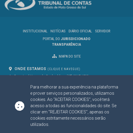
INSTITUCIONAL
NOTÍCIAS
DIÁRIO OFICIAL
SERVIDOR
PORTAL DO
JURISDICIONADO
TRANSPARÊNCIA
MAPA DO SITE
ONDE ESTAMOS
(CLIQUE E NAVEGUE)
Av. Des. José Nunes da Cunha, bloco
(67) 3317-1500
29
Seg à Sex das 07 as 13h
Para melhorar a sua experiência na plataforma
Campo Grande/MS
CEP: 79031-310
e prover serviços personalizados, utilizamos
cookies. Ao "ACEITAR COOKIES", você terá
acesso a todas as funcionalidades do site. Se
clicar em "REJEITAR COOKIES", apenas os
SIGA NOSSAS REDES SOCIAIS
cookies estritamente necessários serão
Linked In
Youtube
Facebook
X
Instagram
utilizados.