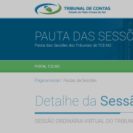
PAUTA DAS SESS
Pauta das Sessões dos Tribunais do TCE MS
PORTAL TCE MS
Página Inicial
Pautas da Sessões
Detalhe da
Sess
SESSÃO ORDINÁRIA VIRTUAL DO TRIBUN