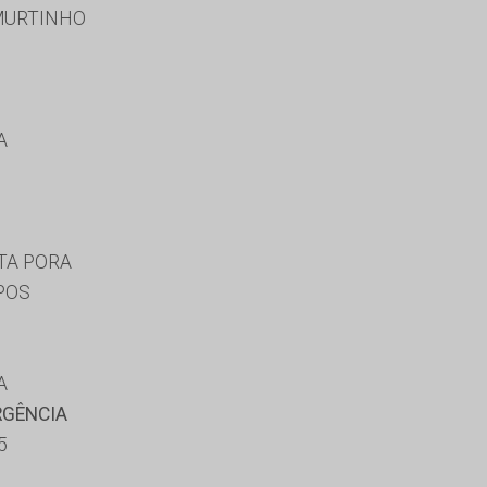
MURTINHO
A
TA PORA
POS
A
RGÊNCIA
5