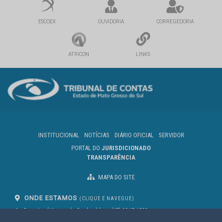
ESCOEX
OUVIDORIA
CORREGEDORIA
ATRICON
LINKS
INSTITUCIONAL
NOTÍCIAS
DIÁRIO OFICIAL
SERVIDOR
PORTAL DO
JURISDICIONADO
TRANSPARÊNCIA
MAPA DO SITE
ONDE ESTAMOS
(CLIQUE E NAVEGUE)
Av. Des. José Nunes da Cunha, bloco
(67) 3317-1500
29
Seg à Sex das 07 as 13h