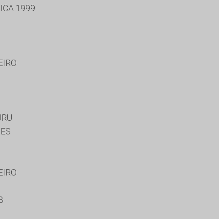
ICA 1999
EIRO
URU
UES
EIRO
3