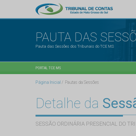
PAUTA DAS SESS
Pauta das Sessões dos Tribunais do TCE MS
PORTAL TCE MS
Página Inicial
Pautas da Sessões
Detalhe da
Sess
SESSÃO ORDINÁRIA PRESENCIAL DO TRI