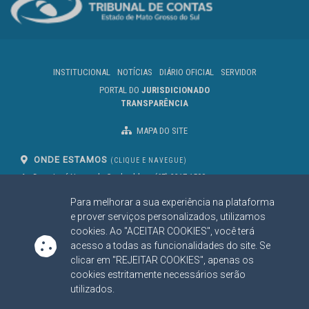
INSTITUCIONAL
NOTÍCIAS
DIÁRIO OFICIAL
SERVIDOR
PORTAL DO
JURISDICIONADO
TRANSPARÊNCIA
MAPA DO SITE
ONDE ESTAMOS
(CLIQUE E NAVEGUE)
Av. Des. José Nunes da Cunha, bloco
(67) 3317-1500
29
Seg à Sex das 07 as 13h
Para melhorar a sua experiência na plataforma
Campo Grande/MS
CEP: 79031-310
e prover serviços personalizados, utilizamos
cookies. Ao "ACEITAR COOKIES", você terá
acesso a todas as funcionalidades do site. Se
clicar em "REJEITAR COOKIES", apenas os
SIGA NOSSAS REDES SOCIAIS
cookies estritamente necessários serão
Linked In
Youtube
Facebook
X
Instagram
utilizados.