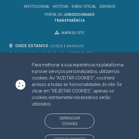
INSTITUCIONAL
NOTÍCIAS
DIÁRIO OFICIAL
SERVIDOR
PORTAL DO
JURISDICIONADO
TRANSPARÊNCIA
MAPA DO SITE
ONDE ESTAMOS
(CLIQUE E NAVEGUE)
Av. Des. José Nunes da Cunha, bloco
(67) 3317-1500
29
Seg à Sex das 07 as 13h
Para melhorar a sua experiência na plataforma
Campo Grande/MS
CEP: 79031-310
e prover serviços personalizados, utilizamos
cookies. Ao "ACEITAR COOKIES", você terá
acesso a todas as funcionalidades do site. Se
clicar em "REJEITAR COOKIES", apenas os
SIGA NOSSAS REDES SOCIAIS
cookies estritamente necessários serão
Linked In
Youtube
Facebook
X
Instagram
utilizados.
BAIXE NOSSO APLICATIVO
GERENCIAR
COOKIES