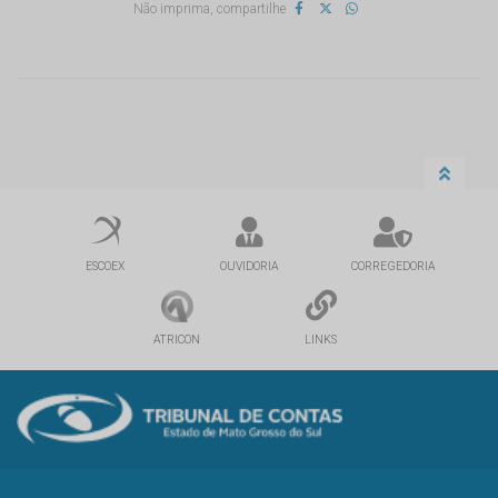
Não imprima, compartilhe
ESCOEX
OUVIDORIA
CORREGEDORIA
ATRICON
LINKS