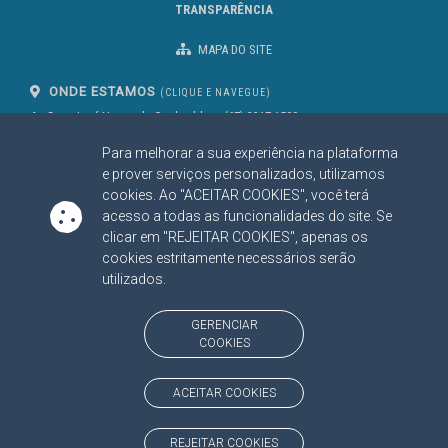
TRANSPARÊNCIA
MAPA DO SITE
ONDE ESTAMOS
(CLIQUE E NAVEGUE)
Av. Des. José Nunes da Cunha, bloco
(67) 3317-1500
29
Seg à Sex das 07 as 13h
Para melhorar a sua experiência na plataforma
Campo Grande/MS
CEP: 79031-310
e prover serviços personalizados, utilizamos
cookies. Ao "ACEITAR COOKIES", você terá
acesso a todas as funcionalidades do site. Se
clicar em "REJEITAR COOKIES", apenas os
SIGA NOSSAS REDES SOCIAIS
cookies estritamente necessários serão
Linked In
Youtube
Facebook
X
Instagram
utilizados.
BAIXE NOSSO APLICATIVO
GERENCIAR
COOKIES
ACEITAR COOKIES
https://www.tce.ms.gov.br
REJEITAR COOKIES