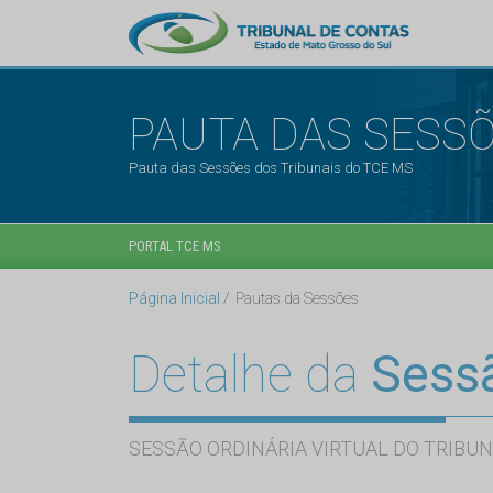
PAUTA DAS SESS
Pauta das Sessões dos Tribunais do TCE MS
PORTAL TCE MS
Página Inicial
Pautas da Sessões
Detalhe da
Sess
SESSÃO ORDINÁRIA VIRTUAL DO TRIBUN