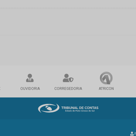
X
OUVIDORIA
CORREGEDORIA
ATRICON
P