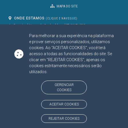
MAPA DO SITE
ONDE ESTAMOS
(CLIQUE E NAVEGUE)
Av. Des. José Nunes da Cunha, bloco
(67) 3317-1500
29
Seg à Sex das 07 as 13h
Para melhorar a sua experiência na plataforma
Campo Grande/MS
CEP: 79031-310
e prover serviços personalizados, utilizamos
cookies. Ao "ACEITAR COOKIES", você terá
acesso a todas as funcionalidades do site. Se
clicar em "REJEITAR COOKIES", apenas os
SIGA NOSSAS REDES SOCIAIS
cookies estritamente necessários serão
Linked In
Youtube
Facebook
X
Instagram
utilizados.
BAIXE NOSSO APLICATIVO
GERENCIAR
COOKIES
ACEITAR COOKIES
https://www.tce.ms.gov.br
REJEITAR COOKIES