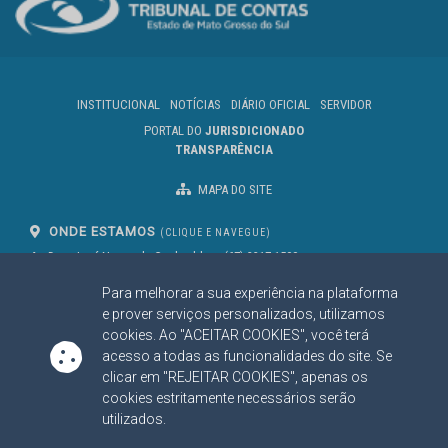
INSTITUCIONAL
NOTÍCIAS
DIÁRIO OFICIAL
SERVIDOR
PORTAL DO
JURISDICIONADO
TRANSPARÊNCIA
MAPA DO SITE
ONDE ESTAMOS
(CLIQUE E NAVEGUE)
Av. Des. José Nunes da Cunha, bloco
(67) 3317-1500
29
Seg à Sex das 07 as 13h
Para melhorar a sua experiência na plataforma
Campo Grande/MS
CEP: 79031-310
e prover serviços personalizados, utilizamos
cookies. Ao "ACEITAR COOKIES", você terá
acesso a todas as funcionalidades do site. Se
clicar em "REJEITAR COOKIES", apenas os
SIGA NOSSAS REDES SOCIAIS
cookies estritamente necessários serão
Linked In
Youtube
Facebook
X
Instagram
utilizados.