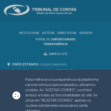
INSTITUCIONAL
NOTÍCIAS
DIÁRIO OFICIAL
SERVIDOR
PORTAL DO
JURISDICIONADO
TRANSPARÊNCIA
MAPA DO SITE
ONDE ESTAMOS
(CLIQUE E NAVEGUE)
Av. Des. José Nunes da Cunha, bloco
(67) 3317-1500
29
Seg à Sex das 07 as 13h
Para melhorar a sua experiência na plataforma
Campo Grande/MS
CEP: 79031-310
e prover serviços personalizados, utilizamos
cookies. Ao "ACEITAR COOKIES", você terá
acesso a todas as funcionalidades do site. Se
clicar em "REJEITAR COOKIES", apenas os
SIGA NOSSAS REDES SOCIAIS
cookies estritamente necessários serão
Linked In
Youtube
Facebook
X
Instagram
utilizados.