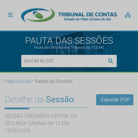
PAUTA DAS SESSÕES
Pauta das Sessões dos Tribunais do TCE MS
Página Inicial
Pautas da Sessões
Detalhe da
Sessão
Exportar PDF
SESSÃO ORDINÁRIA VIRTUAL DA
SEGUNDA CÂMARA Nº 15 EM
15/06/2026