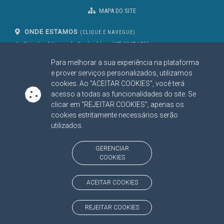
MAPA DO SITE
ONDE ESTAMOS
(CLIQUE E NAVEGUE)
Av. Des. José Nunes da Cunha, bloco
(67) 3317-1500
29
Seg à Sex das 07 as 13h
Para melhorar a sua experiência na plataforma
Campo Grande/MS
CEP: 79031-310
e prover serviços personalizados, utilizamos
cookies. Ao "ACEITAR COOKIES", você terá
acesso a todas as funcionalidades do site. Se
clicar em "REJEITAR COOKIES", apenas os
SIGA NOSSAS REDES SOCIAIS
cookies estritamente necessários serão
Linked In
Youtube
Facebook
X
Instagram
utilizados.
BAIXE NOSSO APLICATIVO
GERENCIAR
COOKIES
ACEITAR COOKIES
https://www.tce.ms.gov.br
REJEITAR COOKIES