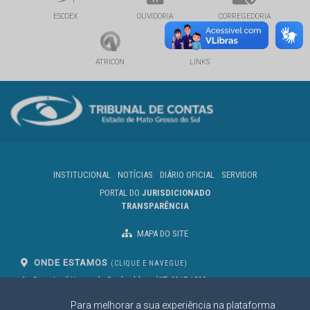
ESCOEX
OUVIDORIA
CORREGEDORIA
ATRICON
LINKS
INSTITUCIONAL
NOTÍCIAS
DIÁRIO OFICIAL
SERVIDOR
PORTAL DO
JURISDICIONADO
TRANSPARÊNCIA
MAPA DO SITE
ONDE ESTAMOS
(CLIQUE E NAVEGUE)
Av. Des. José Nunes da Cunha, bloco
(67) 3317-1500
29
Seg à Sex das 07 as 13h
Para melhorar a sua experiência na plataforma
Campo Grande/MS