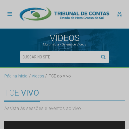
VÍDEOS
Multimídia - Galeria de Vídeos
Página Inicial
Vídeos
TCE ao Vivo
TCE
VIVO
Assista às sessões e eventos ao vivo