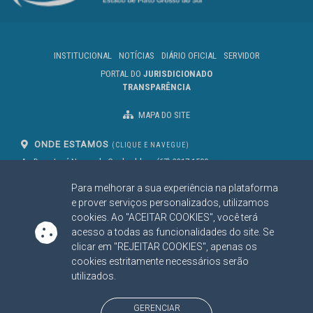
INSTITUCIONAL
NOTÍCIAS
DIÁRIO OFICIAL
SERVIDOR
PORTAL DO
JURISDICIONADO
TRANSPARÊNCIA
MAPA DO SITE
ONDE ESTAMOS
(CLIQUE E NAVEGUE)
Av. Des. José Nunes da Cunha, bloco
(67) 3317-1500
29
Seg à Sex das 07 as 13h
Para melhorar a sua experiência na plataforma
Campo Grande/MS
CEP: 79031-310
e prover serviços personalizados, utilizamos
cookies. Ao "ACEITAR COOKIES", você terá
acesso a todas as funcionalidades do site. Se
clicar em "REJEITAR COOKIES", apenas os
SIGA NOSSAS REDES SOCIAIS
cookies estritamente necessários serão
Linked In
Youtube
Facebook
X
Instagram
utilizados.
BAIXE NOSSO APLICATIVO
GERENCIAR